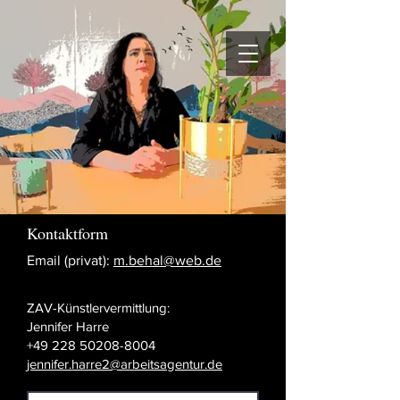
Kontaktform
Email (privat):
m.behal@web.de
ZAV-Künstlervermittlung:
Jennifer Harre
+49 228 50208-8004
jennifer.harre2@arbeitsagentur.de